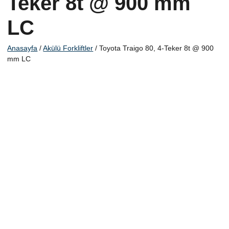
Teker 8t @ 900 mm
LC
Anasayfa
/
Akülü Forkliftler
/ Toyota Traigo 80, 4-Teker 8t @ 900
mm LC