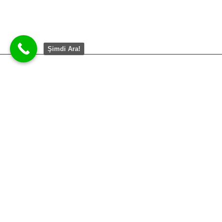
Şimdi Ara!
Forklift bakım, onarım, kiralama ve servis hizmetlerimizle
işinizi güvenli, hızlı ve sorunsuz şekilde ilerletiyoruz. Her
ihtiyaca özel çözümlerimizle yükünüzü hafifletiyoruz.
Site Haritası
Anasayfa
Kurumsal